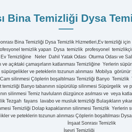
 Bina Temizliği Dysa Temi
nrası Bina Temizliği Dysa Temizlik Hizmetleri,Ev temizliği için
 profesyonel temizlik yapan Dysa temizlik profesyonel temizlik
 Ev Temizliğine Neler Dahil Yatak Odası Oturma Odası ve Salo
ı ve açıktaki çamaşırların katlanması Temizliğine Yerlerin süp
 süpürgelikler ve peteklerin tozunun alınması Mobilya görünür 
 Cam silinmesi Çöplerin boşaltılması Temizliği Banyo Temiz
et temizliği Banyo tabanının süpürülüp silinmesi Süpürgelik ve 
ının silinmesi Temiz havluların düzgünce asılması ve veya katl
ik Tezgah fayans lavabo ve musluk temizliği Bulaşıkların yıkanm
nmesi Temizliği Dolap kapaklarının silinmesi Temizlik Yerlerin
ikler ve peteklerin tozunun alınması Çöplerin boşaltılması Dysa
rketi İnşaat Son
şeyri Te