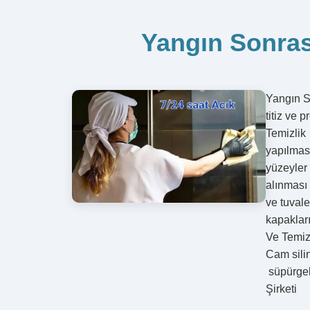
Yangın Sonrası
Yangın So
titiz ve
Temizlik
yapılmas
yüzeyler
alınması
ve tuval
kapaklar
Ve Temizl
Cam sili
süpürgel
Şi
İ