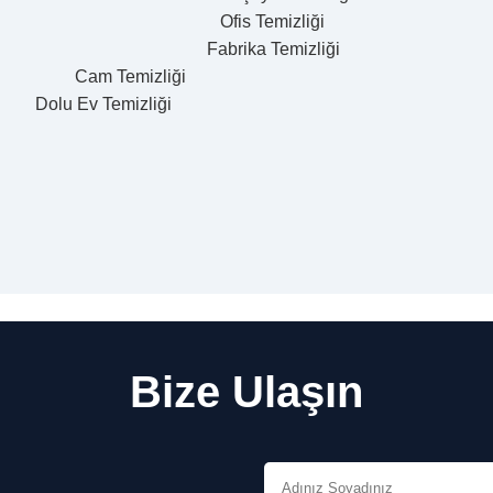
fis Tem
abrika Te
Cam Tem
 Ev Temizliği
Bize Ulaşın