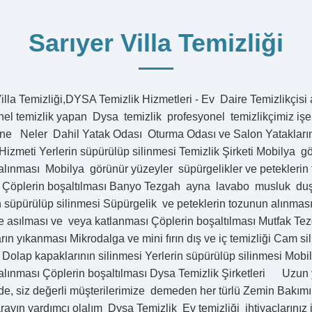
Sarıyer Villa Temizliği
illa Temizliği,DYSA Temizlik Hizmetleri - Ev Daire Temizlikçisi 
nel temizlik yapan Dysa temizlik profesyonel temizlikçimiz işe
ine Neler Dahil Yatak Odası Oturma Odası ve Salon Yatakların 
Hizmeti Yerlerin süpürülüp silinmesi Temizlik Şirketi Mobilya g
alınması Mobilya görünür yüzeyler süpürgelikler ve peteklerin
i Çöplerin boşaltılması Banyo Tezgah ayna lavabo musluk duşe
n süpürülüp silinmesi Süpürgelik ve peteklerin tozunun alınması
 asılması ve veya katlanması Çöplerin boşaltılması Mutfak Te
rın yıkanması Mikrodalga ve mini fırın dış ve iç temizliği Cam si
i Dolap kapaklarının silinmesi Yerlerin süpürülüp silinmesi Mob
alınması Çöplerin boşaltılması Dysa Temizlik Şirketleri Uzun y
de, siz değerli müşterilerimize demeden her türlü Zemin Bakımı
yın yardımcı olalım Dysa Temizlik Ev temizliği ihtiyaçlarınız iç