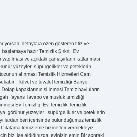
arıyorsan detaylara özen gösteren titiz ve
 başlamaya hazır Temizlik Şirkrti Ev
yapılması ve açıktaki çamaşırların katlanması
örünür yüzeyler süpürgelikler ve peteklerin
 tozunun alınması Temizlik Hizmetleri Cam
kabin küvet ve tuvalet temizliği Banyo
 Dolap kapaklarının silinmesi Temiz havluların
zgah fayans lavabo ve musluk temizliği
linmesi Ev Temizliği Ev Temizlik Temizlik
ilya görünür yüzeyler süpürgelikler ve peteklerin
ıllardan beri içerisinde bulunduğumuz temizlik
 Cilalama temizleme hizmetleri vermekteyiz.
in bizi işe aldığınızda, evinizin emin Bir sonraki