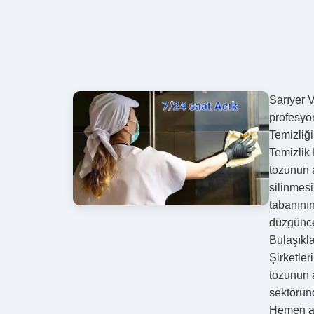
Sarıyer V
profesyo
Temizliğ
Temizlik 
tozunun 
silinmes
tabanını
düzgünce
Bulaşıkla
Şirketler
tozunun 
sektörün
Hemen ara