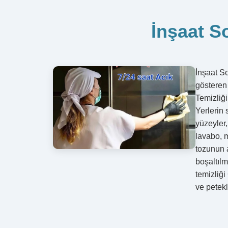
İnşaat S
İnşaat So
gösteren 
Temizliğ
Yerlerin 
yüzeyler
lavabo, m
tozunun 
boşaltılm
temizliği
ve petek