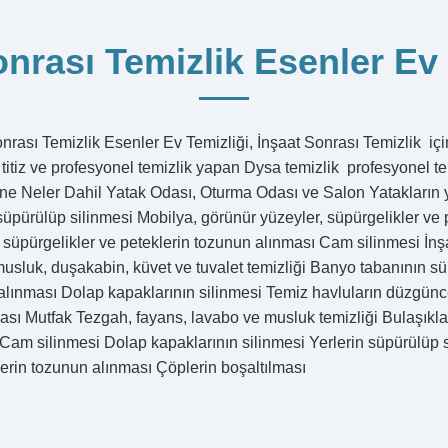
onrası Temizlik Esenler Ev 
nrası Temizlik Esenler Ev Temizliği, İnşaat Sonrası Temizlik için
titiz ve profesyonel temizlik yapan Dysa temizlik profesyonel t
ine Neler Dahil Yatak Odası, Oturma Odası ve Salon Yatakların y
süpürülüp silinmesi Mobilya, görünür yüzeyler, süpürgelikler ve
, süpürgelikler ve peteklerin tozunun alınması Cam silinmesi İn
usluk, duşakabin, küvet ve tuvalet temizliği Banyo tabanının sü
alınması Dolap kapaklarının silinmesi Temiz havluların düzgünc
ası Mutfak Tezgah, fayans, lavabo ve musluk temizliği Bulaşıklar
 Cam silinmesi Dolap kapaklarının silinmesi Yerlerin süpürülüp 
lerin tozunun alınması Çöplerin boşaltılması