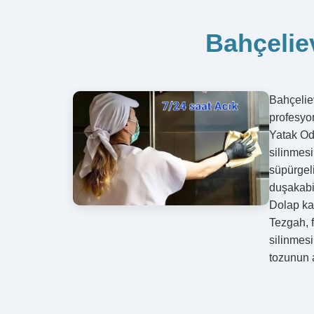
Bahçeliev
Bahçeliev
profesyo
Yatak Od
silinmesi
süpürgel
duşakabi
Dolap ka
Tezgah, f
silinmesi
tozunun 